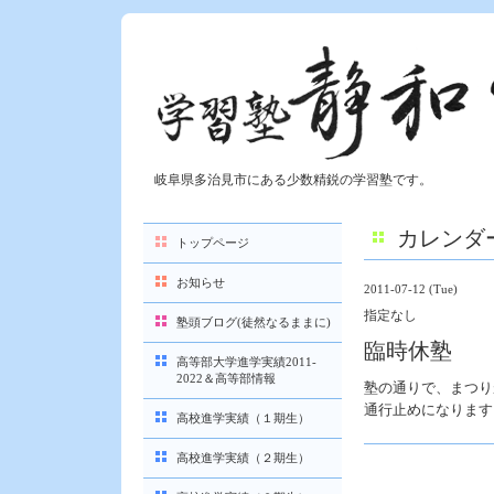
岐阜県多治見市にある少数精鋭の学習塾です。
カレンダ
トップページ
お知らせ
2011-07-12 (Tue)
指定なし
塾頭ブログ(徒然なるままに)
臨時休塾
高等部大学進学実績2011-
2022＆高等部情報
塾の通りで、まつり
通行止めになります
高校進学実績（１期生）
高校進学実績（２期生）