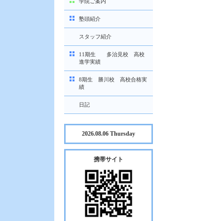
学院ご案内
塾頭紹介
スタッフ紹介
11期生 多治見校 高校
進学実績
8期生 勝川校 高校合格実
績
日記
2026.08.06 Thursday
携帯サイト