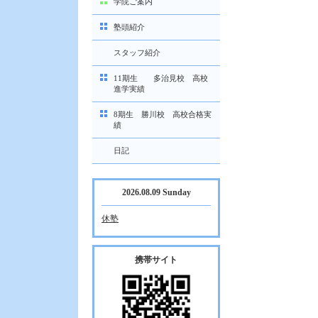
学院ご案内
塾頭紹介
スタッフ紹介
11期生 多治見校 高校
進学実績
8期生 勝川校 高校合格実
績
日記
2026.08.09 Sunday
休塾
携帯サイト