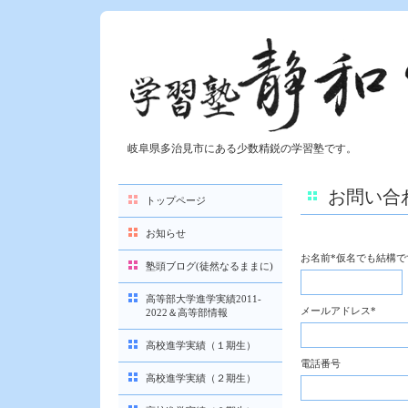
岐阜県多治見市にある少数精鋭の学習塾です。
お問い合
トップページ
お知らせ
お名前*仮名でも結構で
塾頭ブログ(徒然なるままに)
高等部大学進学実績2011-
メールアドレス
*
2022＆高等部情報
高校進学実績（１期生）
電話番号
高校進学実績（２期生）