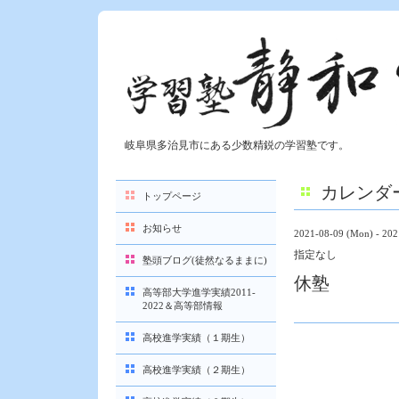
岐阜県多治見市にある少数精鋭の学習塾です。
カレンダ
トップページ
お知らせ
2021-08-09 (Mon) - 202
指定なし
塾頭ブログ(徒然なるままに)
休塾
高等部大学進学実績2011-
2022＆高等部情報
高校進学実績（１期生）
高校進学実績（２期生）