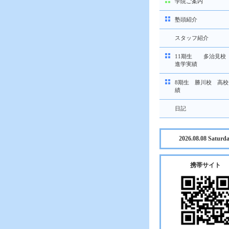
学院ご案内
塾頭紹介
スタッフ紹介
11期生 多治見校
進学実績
8期生 勝川校 高
績
日記
2026.08.08 Saturd
携帯サイト