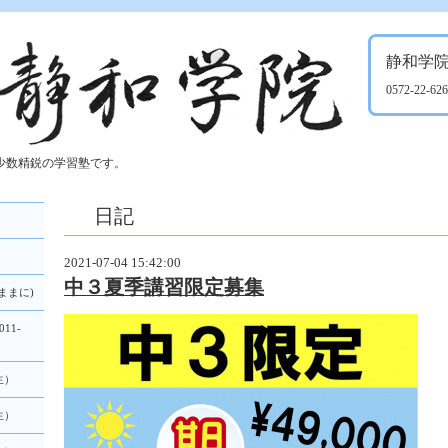
静和学
0572-22-62
少数精鋭の学習塾です。
日記
2021-07-04 15:42:00
中３夏季講習限定募集
ままに)
11-
生）
生）