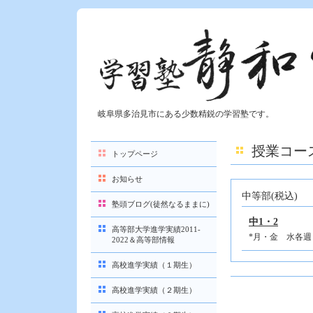
岐阜県多治見市にある少数精鋭の学習塾です。
授業コー
トップページ
お知らせ
中等部(税込)
塾頭ブログ(徒然なるままに)
中1・2
高等部大学進学実績2011-
*月・金 水各週
2022＆高等部情報
高校進学実績（１期生）
高校進学実績（２期生）