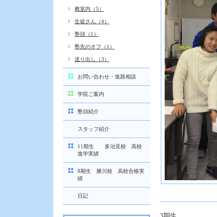
教室内（5）
生徒さん（4）
塾頭（1）
塾先のオフ（1）
送り出し（3）
お問い合わせ・進路相談
学院ご案内
塾頭紹介
スタッフ紹介
11期生 多治見校 高校
進学実績
8期生 勝川校 高校合格実
績
日記
3期生