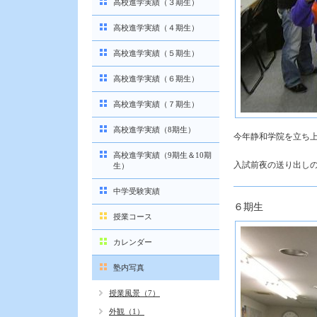
高校進学実績（３期生）
高校進学実績（４期生）
高校進学実績（５期生）
高校進学実績（６期生）
高校進学実績（７期生）
高校進学実績（8期生）
今年静和学院を立ち
高校進学実績（9期生＆10期
入試前夜の送り出し
生）
中学受験実績
６期生
授業コース
カレンダー
塾内写真
授業風景（7）
外観（1）