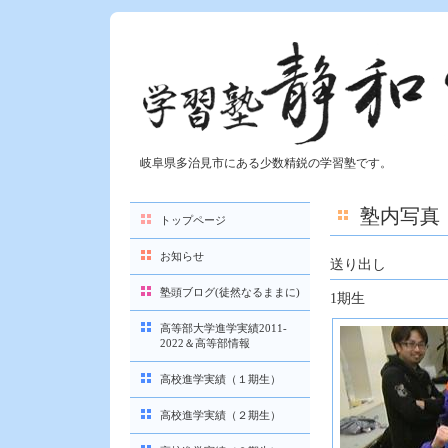
岐阜県多治見市にある少数精鋭の学習塾です。
塾内写真
トップページ
お知らせ
送り出し
塾頭ブログ(徒然なるままに)
1期生
高等部大学進学実績2011-
2022＆高等部情報
高校進学実績（１期生）
高校進学実績（２期生）