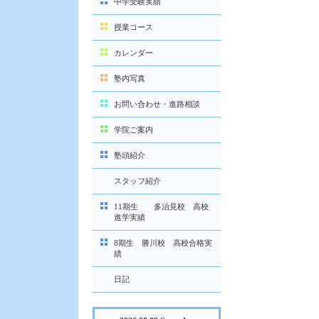
中学受験実績
授業コース
カレンダー
塾内写真
お問い合わせ・進路相談
学院ご案内
塾頭紹介
スタッフ紹介
11期生 多治見校 高校
進学実績
8期生 勝川校 高校合格実
績
日記