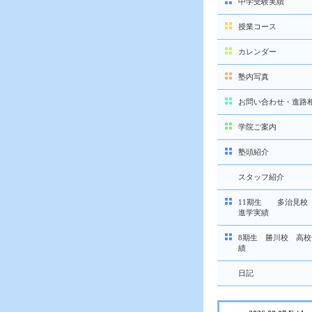
中学受験実績
授業コース
カレンダー
塾内写真
お問い合わせ・進路
学院ご案内
塾頭紹介
スタッフ紹介
11期生 多治見校
進学実績
8期生 勝川校 高
績
日記