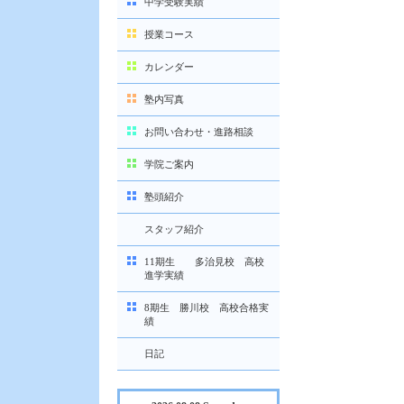
中学受験実績
授業コース
カレンダー
塾内写真
お問い合わせ・進路相談
学院ご案内
塾頭紹介
スタッフ紹介
11期生 多治見校 高校
進学実績
8期生 勝川校 高校合格実
績
日記