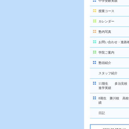
中学受験実績
授業コース
カレンダー
塾内写真
お問い合わせ・進路
学院ご案内
塾頭紹介
スタッフ紹介
11期生 多治見校
進学実績
8期生 勝川校 高
績
日記