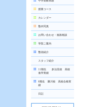
中学受験実績
授業コース
カレンダー
塾内写真
お問い合わせ・進路相談
学院ご案内
塾頭紹介
スタッフ紹介
11期生 多治見校 高校
進学実績
8期生 勝川校 高校合格実
績
日記