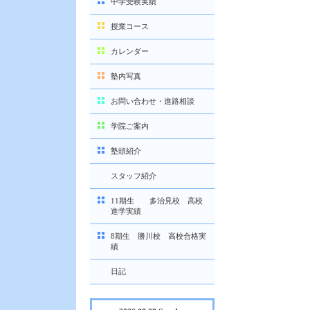
中学受験実績
授業コース
カレンダー
塾内写真
お問い合わせ・進路相談
学院ご案内
塾頭紹介
スタッフ紹介
11期生 多治見校 高校
進学実績
8期生 勝川校 高校合格実
績
日記