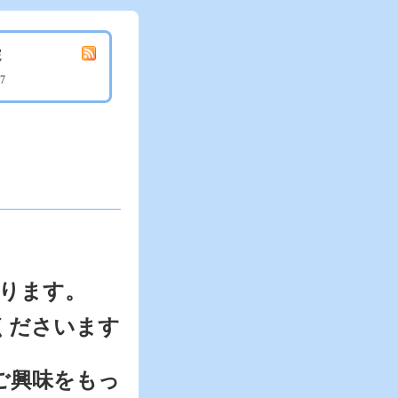
院
67
ります。
くださいます
。
ご興味をもっ