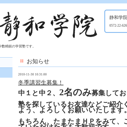
静和学
0572-22-62
少数精鋭の学習塾です。
お知らせ
2010-11-30 10:31:00
冬季講習生募集！
2名のみ
中１と中２、
募集してお
塾を探しているお友達などご紹介
よう、よろしくお願いいたします
もちろん、たまたまＨＰをみて、