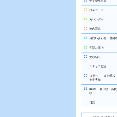
中学受験実績
授業コース
カレンダー
塾内写真
お問い合わせ・進路
学院ご案内
塾頭紹介
スタッフ紹介
11期生 多治見校
進学実績
8期生 勝川校 高
績
日記